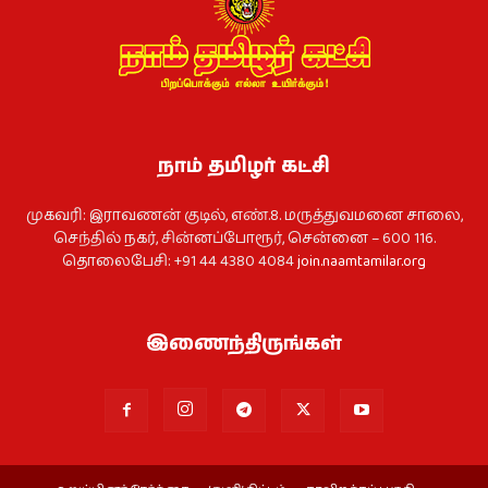
நாம் தமிழர் கட்சி
முகவரி: இராவணன் குடில், எண்.8. மருத்துவமனை சாலை,
செந்தில் நகர், சின்னப்போரூர், சென்னை – 600 116.
தொலைபேசி: +91 44 4380 4084
join.naamtamilar.org
இணைந்திருங்கள்