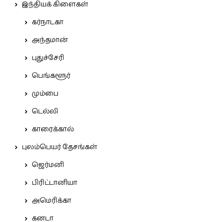
இந்தியக் கிளைகள்
கர்நாடகா
அந்தமான்
புதுச்சேரி
பெங்களூர்
மும்பை
டெல்லி
காரைக்கால்
புலம்பெயர் தேசங்கள்
ஜெர்மனி
பிரிட்டானியா
அமெரிக்கா
கனடா