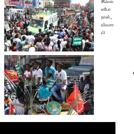
#வெல்
லபோ
றான்_
விவசா
யி