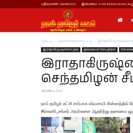
பதிவு எண் : 56/48/2013
இணைய : (+91) 9092529250 | உறு
நாம்
முகப்பு
சென்னை மாவட்டம்
இராதாகிருஷ்ணன் ந
தமிழர்
இராதாகிருஷ்ணன் நகர்
தலைமைச் செய்திகள்
சென்னை
இராதாகிருஷ்
கட்சி
செந்தமிழன் சீ
ஏப்ரல் 3, 2021
நாம் தமிழர் கட்சி சார்பாக விவசாயி சின்னத்தில்
#கெளரி_சங்கர் அவர்களை ஆதரித்து தலைமை ஒரு