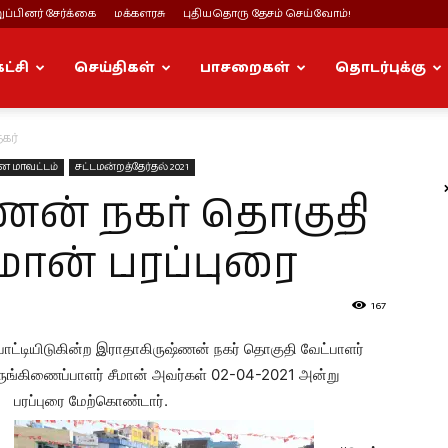
ப்பினர் சேர்க்கை
மக்களரசு
புதியதொரு தேசம் செய்வோம்!
கட்சி
செய்திகள்
பாசறைகள்
தொடர்புக்கு
கர்
 மாவட்டம்
சட்டமன்றத்தேர்தல் 2021
ணன் நகர் தொகுதி
மான் பரப்புரை
167
 போட்டியிடுகின்ற இராதாகிருஷ்ணன் நகர் தொகுதி வேட்பாளர்
ங்கிணைப்பாளர் சீமான் அவர்கள் 02-04-2021 அன்று
பரப்புரை மேற்கொண்டார்.