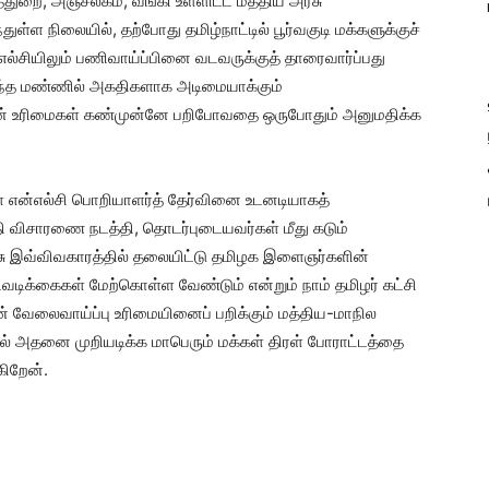
்துறை, அஞ்சலகம், வங்கி உள்ளிட்ட மத்திய அரசு
ள்ள நிலையில், தற்போது தமிழ்நாட்டில் பூர்வகுடி மக்களுக்குச்
எல்சியிலும் பணிவாய்ப்பினை வடவருக்குத் தாரைவார்ப்பது
சொந்த மண்ணில் அகதிகளாக அடிமையாக்கும்
ன் உரிமைகள் கண்முன்னே பறிபோவதை ஒருபோதும் அனுமதிக்க
என்எல்சி பொறியாளர்த் தேர்வினை உடனடியாகத்
 நீதி விசாரணை நடத்தி, தொடர்புடையவர்கள் மீது கடும்
ரசு இவ்விவகாரத்தில் தலையிட்டு தமிழக இளைஞர்களின்
டிக்கைகள் மேற்கொள்ள வேண்டும் என்றும் நாம் தமிழர் கட்சி
் வேலைவாய்ப்பு உரிமையினைப் பறிக்கும் மத்திய-மாநில
் அதனை முறியடிக்க மாபெரும் மக்கள் திரள் போராட்டத்தை
கிறேன்.