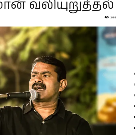
ீமான் வலியுறுத்தல்
288