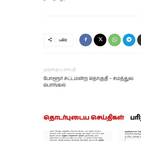
பகிர்
முந்தைய செய்தி
போளூர்‌ சட்டமன்ற‌ தொகுதி – சமத்துவ
பொங்கல்
தொடர்புடைய செய்திகள்
பர