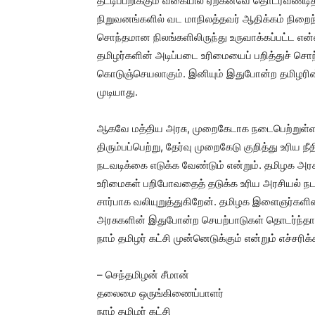
தட்டிப்பறிக்கும் வகையில் ஏற்கனவே தொடர்வண்டித
நிறுவனங்களில் வட மாநிலத்தவர் ஆதிக்கம் நிறைந்து
சொந்தமான நிலங்களிலிருந்து உருவாக்கப்பட்ட என்
தமிழர்களின் அடிப்படை உரிமையைப் பறித்துச் 
கொடுஞ்செயலாகும். இனியும் இதுபோன்ற தமிழரி
முடியாது.
ஆகவே மத்திய அரசு, முறைகேடாக நடைபெற்றுள்ள 
திரும்பப்பெற்று, தேர்வு முறைகேடு குறித்து உரிய
நடவடிக்கை எடுக்க வேண்டும் என்றும். தமிழக அ
உரிமைகள் பறிபோவதைத் தடுக்க உரிய அரசியல் நடவ
சார்பாக வலியுறுத்துகிறேன். தமிழக இளைஞர்களின
அரசுகளின் இதுபோன்ற செயற்பாடுகள் தொடர்ந்தால
நாம் தமிழர் கட்சி முன்னெடுக்கும் என்றும் எச்சரிக்
– செந்தமிழன் சீமான்
தலைமை ஒருங்கிணைப்பாளர்
நாம் தமிழர் கட்சி