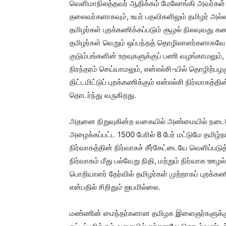
வெளிமாநிலத்தவர் ஆதிக்கம் மேலோங்கி அவர்கள் 
தலைவர்களாகவும், உயர் பதவிகளிலும் தமிழர் அல
தமிழர்கள் புறக்கணிக்கப்படும் சூழல் நிலவுவது 
தமிழர்கள் வெறும் ஒப்பந்தத் தொழிலாளர்களாகவே பண
குடும்பங்களின் உறவுகளுக்குப் பணி வழங்காமலு
நிரந்தரம் செய்யாமலும், என்எல்சி-யில் தொழிற்பழக
திட்டமிட்டுப் புறக்கணிக்கும் என்எல்சி நிர்வாக
தொடர்ந்து வருகிறது.
அதனை நிறுவுகின்ற வகையில் அண்மையில் நடைபெற
அழைக்கப்பட்ட 1500 பேரில் 8 பேர் மட்டுமே தமிழ்நா
நிர்வாகத்தின் நிர்வாகச் சீர்கேட்டையே வெளிப்பட
நிர்வாகம் மீது பல்வேறு நிதி, மற்றும் நிர்வாக ஊழ
பொறியாளர் தேர்வில் தமிழர்கள் முற்றாகப் புறக்க
என்பதில் சிறிதும் ஐயமில்லை.
மண்ணின் மைந்தர்களான தமிழக இளைஞர்களுக்கு