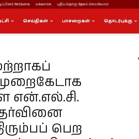
ப்பினர் சேர்க்கை
மக்களரசு
புதியதொரு தேசம் செய்வோம்!
கட்சி
செய்திகள்
பாசறைகள்
தொடர்புக்கு
ற்றாகப்
ு முறைகேடாக
என்.எல்.சி.
தேர்வினை
ிரும்பப் பெற