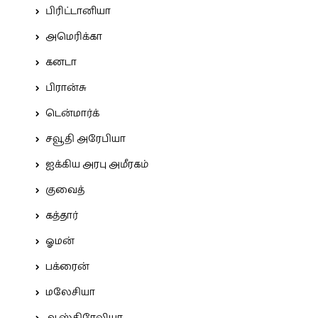
பிரிட்டானியா
அமெரிக்கா
கனடா
பிரான்சு
டென்மார்க்
சவூதி அரேபியா
ஐக்கிய அரபு அமீரகம்
குவைத்
கத்தார்
ஓமன்
பக்ரைன்
மலேசியா