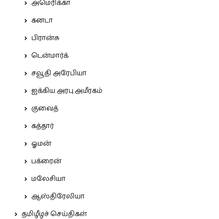
அமெரிக்கா
கனடா
பிரான்சு
டென்மார்க்
சவூதி அரேபியா
ஐக்கிய அரபு அமீரகம்
குவைத்
கத்தார்
ஓமன்
பக்ரைன்
மலேசியா
ஆஸ்திரேலியா
தமிழீழச் செய்திகள்