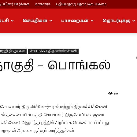
ப்பினர் சேர்க்கை
மக்களரசு
புதியதொரு தேசம் செய்வோம்!
கட்சி
செய்திகள்
பாசறைகள்
தொடர்புக்கு
குதி நிகழ்வுகள்
சேப்பாக்கம்-திருவல்லிக்கேணி
தொகுதி – பொங்கல்
50
செயலாளர் திரு.விக்னேஷ்வரன் மற்றும் திருவல்லிக்கேணி
ின் தலைமையில் பகுதி செயலாளர் திரு.கோபி எ கருணா
லிக்கேணி அனுமந்தபுரத்தில் சிறப்பாக கொண்டாடப்பட்டது
உறவுகள் அனைவருக்கும் வாழ்த்துக்கள்.