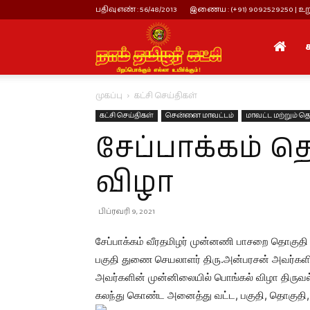
பதிவு எண் : 56/48/2013
இணைய : (+91) 9092529250 | உறு
நாம்
முகப்பு
கட்சி செய்திகள்
தமிழர்
கட்சி செய்திகள்
சென்னை மாவட்டம்
மாவட்ட மற்றும் தொ
சேப்பாக்கம் 
கட்சி
விழா
பிப்ரவரி 9, 2021
சேப்பாக்கம் வீரதமிழர் முன்னணி பாசறை தொகுதி 
பகுதி துணை செயலாளர் திரு.அன்பரசன் அவர்கள
அவர்களின் முன்னிலையில் பொங்கல் விழா திருவல்
கலந்து கொண்ட அனைத்து வட்ட, பகுதி, தொகுதி, 