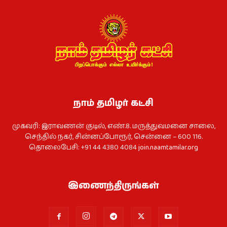
நாம் தமிழர் கட்சி
முகவரி: இராவணன் குடில், எண்.8. மருத்துவமனை சாலை,
செந்தில் நகர், சின்னப்போரூர், சென்னை – 600 116.
தொலைபேசி: +91 44 4380 4084
join.naamtamilar.org
இணைந்திருங்கள்