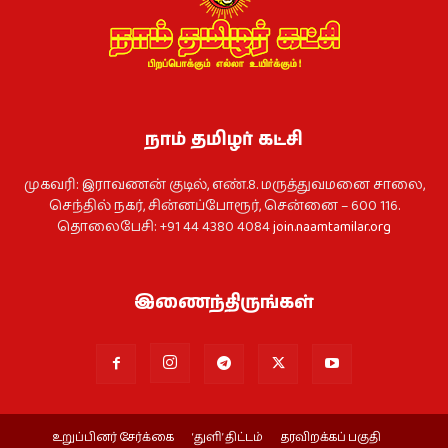
நாம் தமிழர் கட்சி
முகவரி: இராவணன் குடில், எண்.8. மருத்துவமனை சாலை,
செந்தில் நகர், சின்னப்போரூர், சென்னை – 600 116.
தொலைபேசி: +91 44 4380 4084
join.naamtamilar.org
இணைந்திருங்கள்
உறுப்பினர் சேர்க்கை
‘துளி’ திட்டம்
தரவிறக்கப் பகுதி