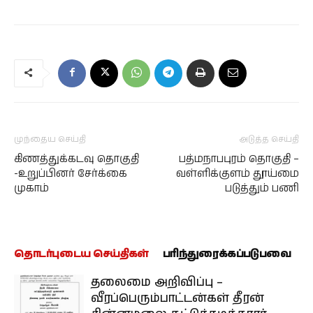
முந்தைய செய்தி
அடுத்த செய்தி
கிணத்துக்கடவு தொகுதி
பத்மநாபபுரம் தொகுதி –
-உறுப்பினர் சேர்க்கை
வள்ளிக்குளம் தூய்மை
முகாம்
படுத்தும் பணி
தொடர்புடைய செய்திகள்
பரிந்துரைக்கப்படுபவை
தலைமை அறிவிப்பு –
வீரப்பெரும்பாட்டன்கள் தீரன்