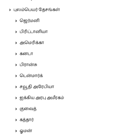
புலம்பெயர் தேசங்கள்
ஜெர்மனி
பிரிட்டானியா
அமெரிக்கா
கனடா
பிரான்சு
டென்மார்க்
சவூதி அரேபியா
ஐக்கிய அரபு அமீரகம்
குவைத்
கத்தார்
ஓமன்