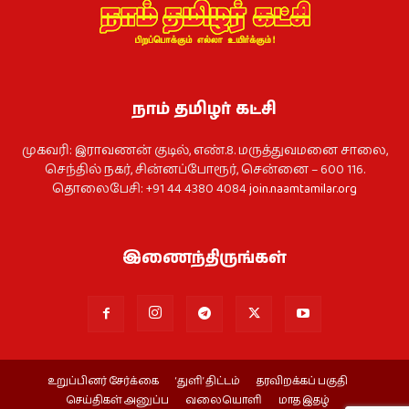
நாம் தமிழர் கட்சி
முகவரி: இராவணன் குடில், எண்.8. மருத்துவமனை சாலை,
செந்தில் நகர், சின்னப்போரூர், சென்னை – 600 116.
தொலைபேசி: +91 44 4380 4084
join.naamtamilar.org
இணைந்திருங்கள்
உறுப்பினர் சேர்க்கை
‘துளி’ திட்டம்
தரவிறக்கப் பகுதி
செய்திகள் அனுப்ப
வலையொளி
மாத இதழ்