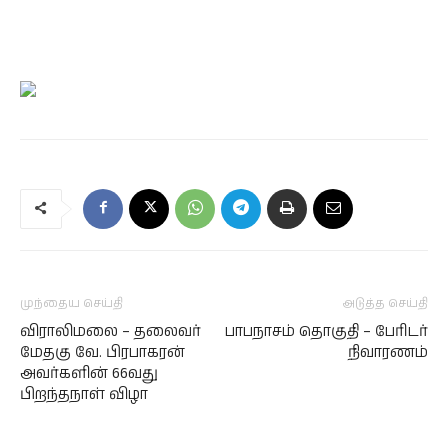
முந்தைய செய்தி
அடுத்த செய்தி
விராலிமலை – தலைவர்
பாபநாசம் தொகுதி – பேரிடர்
மேதகு வே. பிரபாகரன்
நிவாரணம்
அவர்களின் 66வது
பிறந்தநாள் விழா