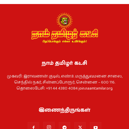
நாம் தமிழர் கட்சி
முகவரி: இராவணன் குடில், எண்.8. மருத்துவமனை சாலை,
செந்தில் நகர், சின்னப்போரூர், சென்னை – 600 116.
தொலைபேசி: +91 44 4380 4084
join.naamtamilar.org
இணைந்திருங்கள்