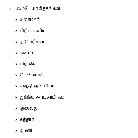
புலம்பெயர் தேசங்கள்
ஜெர்மனி
பிரிட்டானியா
அமெரிக்கா
கனடா
பிரான்சு
டென்மார்க்
சவூதி அரேபியா
ஐக்கிய அரபு அமீரகம்
குவைத்
கத்தார்
ஓமன்