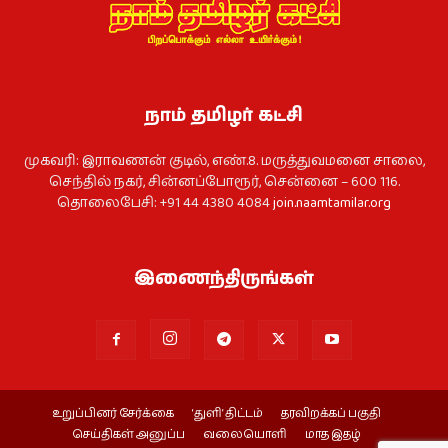
நாம் தமிழர் கட்சி
முகவரி: இராவணன் குடில், எண்.8. மருத்துவமனை சாலை,
செந்தில் நகர், சின்னப்போரூர், சென்னை – 600 116.
தொலைபேசி: +91 44 4380 4084
join.naamtamilar.org
இணைந்திருங்கள்
உறுப்பினர் சேர்க்கை
‘துளி’ திட்டம்
தரவிறக்கப் பகுதி
செய்திகள் அனுப்ப
வலையொளி
மாத இதழ்