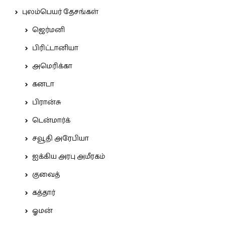
புலம்பெயர் தேசங்கள்
ஜெர்மனி
பிரிட்டானியா
அமெரிக்கா
கனடா
பிரான்சு
டென்மார்க்
சவூதி அரேபியா
ஐக்கிய அரபு அமீரகம்
குவைத்
கத்தார்
ஓமன்