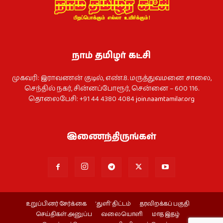
நாம் தமிழர் கட்சி
முகவரி: இராவணன் குடில், எண்.8. மருத்துவமனை சாலை,
செந்தில் நகர், சின்னப்போரூர், சென்னை – 600 116.
தொலைபேசி: +91 44 4380 4084
join.naamtamilar.org
இணைந்திருங்கள்
உறுப்பினர் சேர்க்கை
‘துளி’ திட்டம்
தரவிறக்கப் பகுதி
செய்திகள் அனுப்ப
வலையொளி
மாத இதழ்