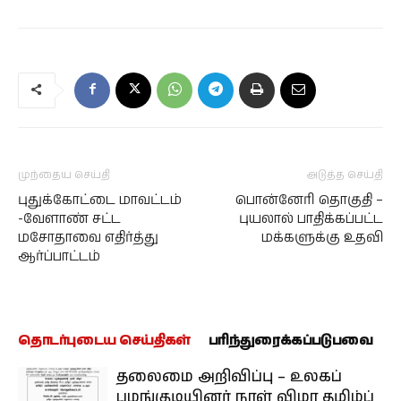
முந்தைய செய்தி
அடுத்த செய்தி
புதுக்கோட்டை மாவட்டம்
பொன்னேரி தொகுதி –
-வேளாண் சட்ட
புயலால் பாதிக்கப்பட்ட
மசோதாவை எதிர்த்து
மக்களுக்கு உதவி
ஆர்ப்பாட்டம்
தொடர்புடைய செய்திகள்
பரிந்துரைக்கப்படுபவை
தலைமை அறிவிப்பு – உலகப்
பழங்குடியினர் நாள் விழா தமிழ்ப்