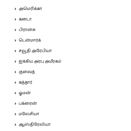
அமெரிக்கா
கனடா
பிரான்சு
டென்மார்க்
சவூதி அரேபியா
ஐக்கிய அரபு அமீரகம்
குவைத்
கத்தார்
ஓமன்
பக்ரைன்
மலேசியா
ஆஸ்திரேலியா