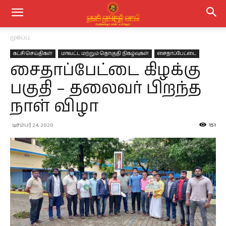
முகப்பு
கட்சி செய்திகள்
மாவட்ட மற்றும் தொகுதி நிகழ்வுகள்
சைதாப்பேட்டை
சைதாப்பேட்டை கிழக்கு
பகுதி – தலைவர் பிறந்த
நாள் விழா
டிசம்பர் 24, 2020
151