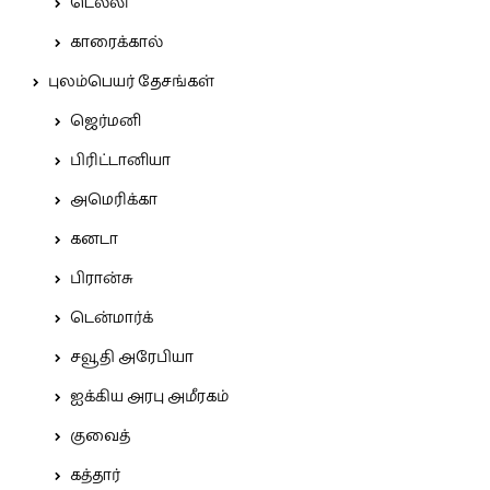
டெல்லி
காரைக்கால்
புலம்பெயர் தேசங்கள்
ஜெர்மனி
பிரிட்டானியா
அமெரிக்கா
கனடா
பிரான்சு
டென்மார்க்
சவூதி அரேபியா
ஐக்கிய அரபு அமீரகம்
குவைத்
கத்தார்