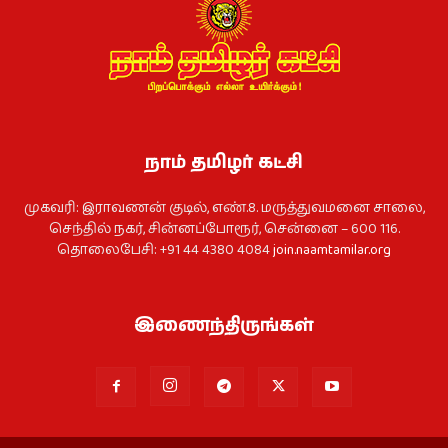
நாம் தமிழர் கட்சி
முகவரி: இராவணன் குடில், எண்.8. மருத்துவமனை சாலை,
செந்தில் நகர், சின்னப்போரூர், சென்னை – 600 116.
தொலைபேசி: +91 44 4380 4084
join.naamtamilar.org
இணைந்திருங்கள்