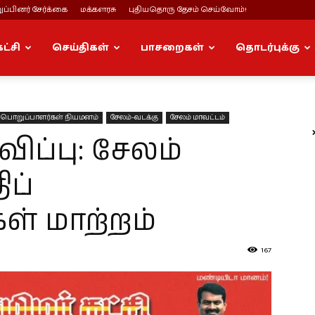
ப்பினர் சேர்க்கை
மக்களரசு
புதியதொரு தேசம் செய்வோம்!
கட்சி
செய்திகள்
பாசறைகள்
தொடர்புக்கு
பொறுப்பாளர்கள் நியமனம்
சேலம்-வடக்கு
சேலம் மாவட்டம்
ப்பு: சேலம்
ிப்
ள் மாற்றம்
167