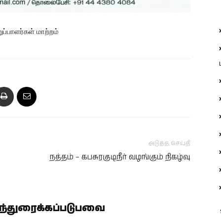
்பாளர்கள் மாற்றம்
அடுத்த செய்தி
நத்தம் – கபசுரகுடிநீர் வழங்கும் நிகழ்வு
ிந்துரைக்கப்படுபவை