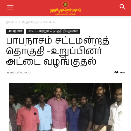
முகப்பு
தஞ்சாவூர் மாவட்டம்
பாபநாசம்
மாவட்ட மற்றும் தொகுதி நிகழ்வுகள்
பாபநாசம் சட்டமன்றத்
தொகுதி -உறுப்பினர்
அட்டை வழங்குதல்
நவம்பர் 6, 2020
109