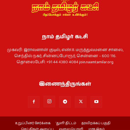
நாம் தமிழர் கட்சி
முகவரி: இராவணன் குடில், எண்.8. மருத்துவமனை சாலை,
செந்தில் நகர், சின்னப்போரூர், சென்னை – 600 116.
தொலைபேசி: +91 44 4380 4084
join.naamtamilar.org
இணைந்திருங்கள்
உறுப்பினர் சேர்க்கை
‘துளி’ திட்டம்
தரவிறக்கப் பகுதி
செய்திகள் அனுப்ப
வலையொளி
மாத இதழ்