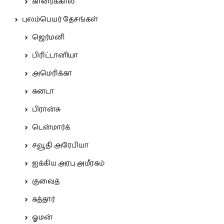
காரைக்கால்
புலம்பெயர் தேசங்கள்
ஜெர்மனி
பிரிட்டானியா
அமெரிக்கா
கனடா
பிரான்சு
டென்மார்க்
சவூதி அரேபியா
ஐக்கிய அரபு அமீரகம்
குவைத்
கத்தார்
ஓமன்