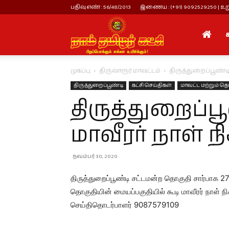
பதிவு எண் : 56/48/2013
இணைய : (+91) 9092529250 | உறு
நாம்
முகப்பு
திருவாரூர் மாவட்டம்
திருத்துறைப்பூண்ட
தமிழர்
திருத்துறைப்பூண்டி
கட்சி செய்திகள்
மாவட்ட மற்றும் தொ
திருத்துறைப்ப
கட்சி
மாவீரர் நாள் நி
நவம்பர் 30, 2020
திருத்துறைப்பூண்டி சட்டமன்ற தொகுதி சார்பாக 
தொகுதியின் மையப்பகுதியில் கூடி மாவீரர் நாள் ந
செய்திதொடர்பாளர் 9087579109