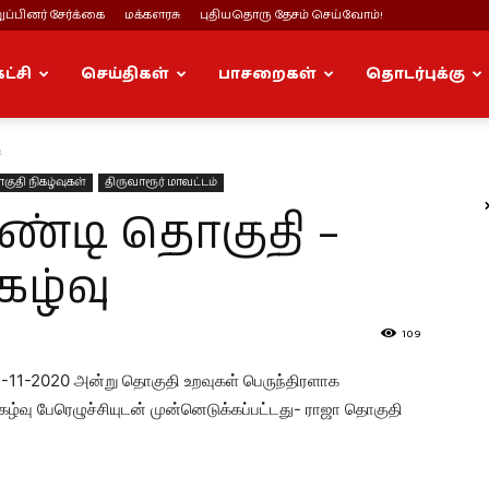
ப்பினர் சேர்க்கை
மக்களரசு
புதியதொரு தேசம் செய்வோம்!
கட்சி
செய்திகள்
பாசறைகள்
தொடர்புக்கு
ி
குதி நிகழ்வுகள்
திருவாரூர் மாவட்டம்
ூண்டி தொகுதி –
கழ்வு
109
27-11-2020 அன்று தொகுதி உறவுகள் பெருந்திரளாக
ிகழ்வு பேரெழுச்சியுடன் முன்னெடுக்கப்பட்டது- ராஜா தொகுதி