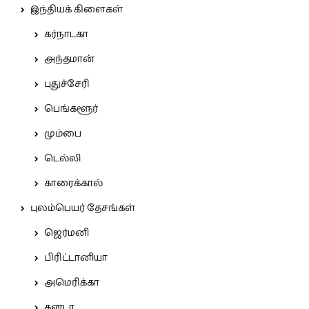
இந்தியக் கிளைகள்
கர்நாடகா
அந்தமான்
புதுச்சேரி
பெங்களூர்
மும்பை
டெல்லி
காரைக்கால்
புலம்பெயர் தேசங்கள்
ஜெர்மனி
பிரிட்டானியா
அமெரிக்கா
கனடா