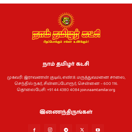
நாம் தமிழர் கட்சி
முகவரி: இராவணன் குடில், எண்.8. மருத்துவமனை சாலை,
செந்தில் நகர், சின்னப்போரூர், சென்னை – 600 116.
தொலைபேசி: +91 44 4380 4084
join.naamtamilar.org
இணைந்திருங்கள்