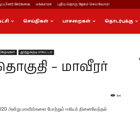
ப்பினர் சேர்க்கை
மக்களரசு
புதியதொரு தேசம் செய்வோம்!
கட்சி
செய்திகள்
பாசறைகள்
தொடர்புக்கு
ிகழ்வுகள்
தூத்துக்குடி மாவட்டம்
தொகுதி – மாவீரர்
84
/2020 அன்று மாவீரர்களை போற்றும் ஈகியர் நினைவேந்தல்