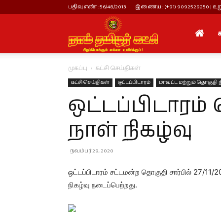
பதிவு எண் : 56/48/2013
இணைய : (+91) 9092529250 | உறு
நாம்
முகப்பு
கட்சி செய்திகள்
தமிழர்
கட்சி செய்திகள்
ஒட்டப்பிடாரம்
மாவட்ட மற்றும் தொகுதி ந
ஒட்டப்பிடாரம் 
கட்சி
நாள் நிகழ்வு
நவம்பர் 29, 2020
ஒட்டப்பிடாரம் சட்டமன்ற தொகுதி சார்பில் 27/11
நிகழ்வு நடைப்பெற்றது.