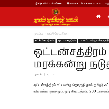
பதிவு எண் : 56/48/2013
இணைய : (+91) 9092529250 | உறு
நாம்
முகப்பு
கட்சி செய்திகள்
தமிழர்
கட்சி செய்திகள்
ஒட்டன்சத்திரம்
மாவட்ட மற்றும் தொகுதி 
ஒட்டன்சத்திரம
கட்சி
மரக்கன்று நடு
நவம்பர் 19, 2020
ஒட்டன்சத்திரம் சட்டமன்ற தொகுதி நாம் தமிழர் கட்ச
யில் உள்ள குளத்துப்புதூர் கிராமத்தில் 200 மரக்கன