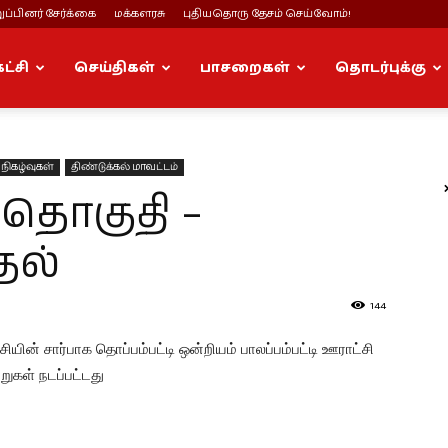
ப்பினர் சேர்க்கை
மக்களரசு
புதியதொரு தேசம் செய்வோம்!
கட்சி
செய்திகள்
பாசறைகள்
தொடர்புக்கு
நிகழ்வுகள்
திண்டுக்கல் மாவட்டம்
் தொகுதி –
தல்
144
ியின் சார்பாக தொப்பம்பட்டி ஒன்றியம் பாலப்பம்பட்டி ஊராட்சி
்றுகள் நடப்பட்டது