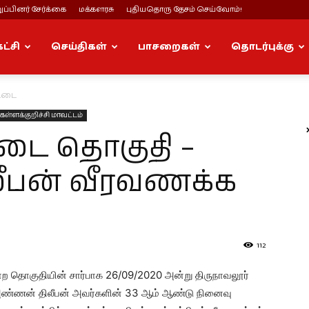
ப்பினர் சேர்க்கை
மக்களரசு
புதியதொரு தேசம் செய்வோம்!
கட்சி
செய்திகள்
பாசறைகள்
தொடர்புக்கு
ட்டை
கள்ளக்குறிச்சி மாவட்டம்
்டை தொகுதி –
ீபன் வீரவணக்க
112
மன்ற தொகுதியின் சார்பாக 26/09/2020 அன்று திருநாவலூர்
் அண்ணன் திலீபன் அவர்களின் 33 ஆம் ஆண்டு நினைவு