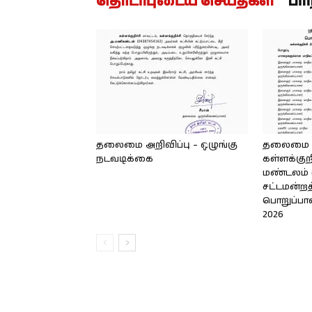
தொடர்புடைய செய்திகள்
பர
தலைமை அறிவிப்பு – ஒழுங்கு
தலைமை அற
நடவடிக்கை
கள்ளக்குறி
மண்டலம் (
சட்டமன்றத
பொறுப்பாள
2026