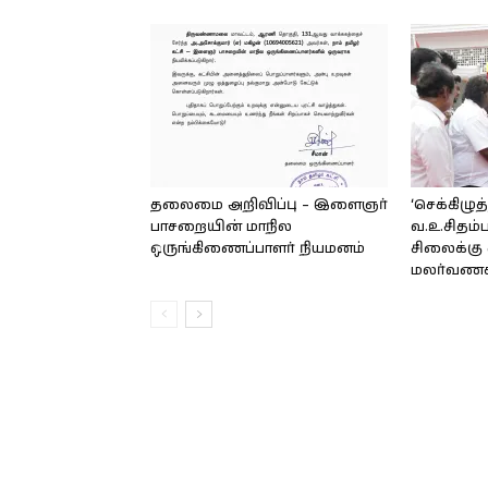
தலைமை அறிவிப்பு – இளைஞர்
‘செக்கிழுத
பாசறையின் மாநில
வ.உ.சிதம்
ஒருங்கிணைப்பாளர் நியமனம்
சிலைக்கு 
மலர்வணக்