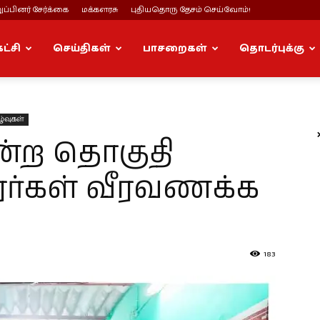
ப்பினர் சேர்க்கை
மக்களரசு
புதியதொரு தேசம் செய்வோம்!
கட்சி
செய்திகள்
பாசறைகள்
தொடர்புக்கு
ழ்வுகள்
்ற தொகுதி
ரர்கள் வீரவணக்க
183