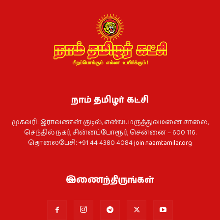
நாம் தமிழர் கட்சி
முகவரி: இராவணன் குடில், எண்.8. மருத்துவமனை சாலை,
செந்தில் நகர், சின்னப்போரூர், சென்னை – 600 116.
தொலைபேசி: +91 44 4380 4084
join.naamtamilar.org
இணைந்திருங்கள்