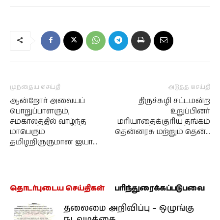
முந்தைய செய்தி
அடுத்த செய்தி
ஆன்றோர் அவையப்
திருச்சுழி சட்டமன்ற
பொறுப்பாளரும்,
உறுப்பினர்
சமகாலத்தில் வாழ்ந்த
மரியாதைக்குரிய தங்கம்
மாபெரும்
தென்னரசு மற்றும் தென்…
தமிழறிஞருமான ஐயா…
தொடர்புடைய செய்திகள்
பரிந்துரைக்கப்படுபவை
தலைமை அறிவிப்பு – ஒழுங்கு
நடவடிக்கை