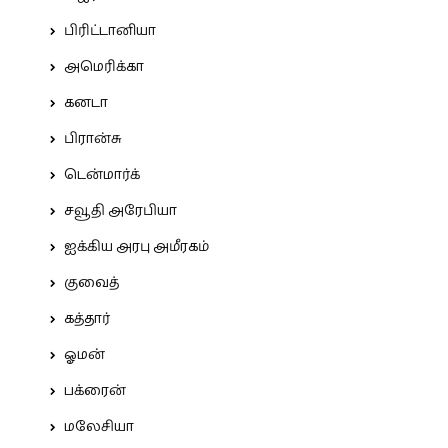
பிரிட்டானியா
அமெரிக்கா
கனடா
பிரான்சு
டென்மார்க்
சவூதி அரேபியா
ஐக்கிய அரபு அமீரகம்
குவைத்
கத்தார்
ஓமன்
பக்ரைன்
மலேசியா