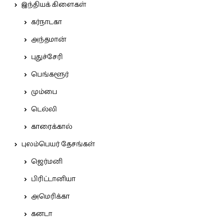
இந்தியக் கிளைகள்
கர்நாடகா
அந்தமான்
புதுச்சேரி
பெங்களூர்
மும்பை
டெல்லி
காரைக்கால்
புலம்பெயர் தேசங்கள்
ஜெர்மனி
பிரிட்டானியா
அமெரிக்கா
கனடா