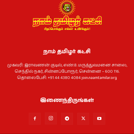
நாம் தமிழர் கட்சி
முகவரி: இராவணன் குடில், எண்.8. மருத்துவமனை சாலை,
செந்தில் நகர், சின்னப்போரூர், சென்னை – 600 116.
தொலைபேசி: +91 44 4380 4084
join.naamtamilar.org
இணைந்திருங்கள்