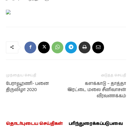
முந்தைய செய்தி
அடுத்த செய்தி
பேராவூரணி- பனை
களக்காடு – தாத்தா
திருவிழா 2020
இரட்டை மலை சீனிவாசன்
வீரவணக்கம்
தொடர்புடைய செய்திகள்
பரிந்துரைக்கப்படுபவை