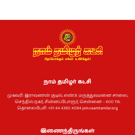
நாம் தமிழர் கட்சி
முகவரி: இராவணன் குடில், எண்.8. மருத்துவமனை சாலை,
செந்தில் நகர், சின்னப்போரூர், சென்னை – 600 116.
தொலைபேசி: +91 44 4380 4084
join.naamtamilar.org
இணைந்திருங்கள்