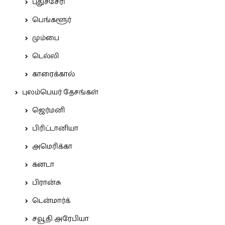
புதுச்சேரி
பெங்களூர்
மும்பை
டெல்லி
காரைக்கால்
புலம்பெயர் தேசங்கள்
ஜெர்மனி
பிரிட்டானியா
அமெரிக்கா
கனடா
பிரான்சு
டென்மார்க்
சவூதி அரேபியா