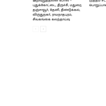
அறிவுறுத்தலின் பேரில் –
(நத்தம் ச
புதுக்கோட்டை, திருச்சி, மதுரை,
பொறுப்பா
தஞ்சாவூர், தேனி, திண்டுக்கல்,
விருதுநகர், ராமநாதபுரம்,
சிவகங்கை கலந்தாய்வு