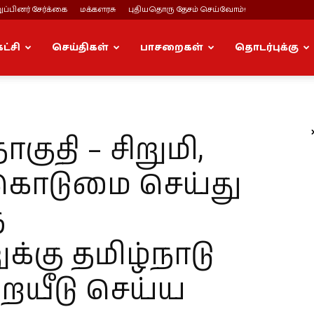
ப்பினர் சேர்க்கை
மக்களரசு
புதியதொரு தேசம் செய்வோம்!
கட்சி
செய்திகள்
பாசறைகள்
தொடர்புக்கு
குதி – சிறுமி,
கொடுமை செய்து
த
கு தமிழ்நாடு
ையீடு செய்ய