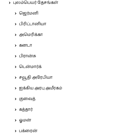
புலம்பெயர் தேசங்கள்
ஜெர்மனி
பிரிட்டானியா
அமெரிக்கா
கனடா
பிரான்சு
டென்மார்க்
சவூதி அரேபியா
ஐக்கிய அரபு அமீரகம்
குவைத்
கத்தார்
ஓமன்
பக்ரைன்