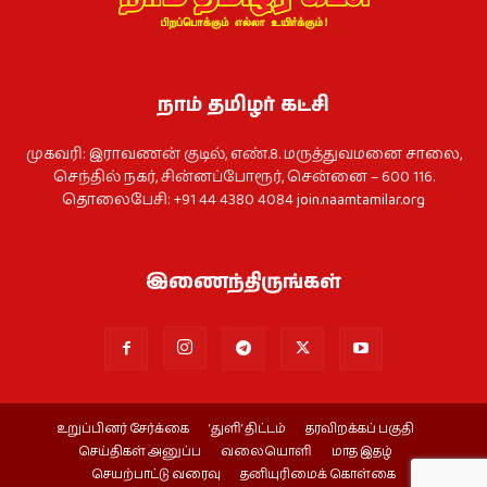
நாம் தமிழர் கட்சி
முகவரி: இராவணன் குடில், எண்.8. மருத்துவமனை சாலை,
செந்தில் நகர், சின்னப்போரூர், சென்னை – 600 116.
தொலைபேசி: +91 44 4380 4084
join.naamtamilar.org
இணைந்திருங்கள்
உறுப்பினர் சேர்க்கை
‘துளி’ திட்டம்
தரவிறக்கப் பகுதி
செய்திகள் அனுப்ப
வலையொளி
மாத இதழ்
செயற்பாட்டு வரைவு
தனியுரிமைக் கொள்கை