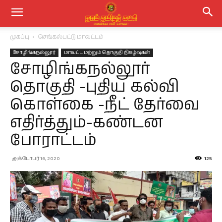
முகப்பு
செங்கல்பட்டு மாவட்டம்
சோழிங்கநல்லூர்
மாவட்ட மற்றும் தொகுதி நிகழ்வுகள்
சோழிங்கநல்லூர்
தொகுதி -புதிய கல்வி
கொள்கை -நீட் தேர்வை
எதிர்த்தும்-கண்டன
போராட்டம்
அக்டோபர் 16, 2020
125