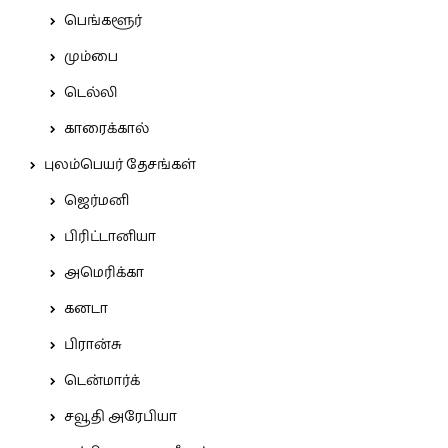
பெங்களூர்
மும்பை
டெல்லி
காரைக்கால்
புலம்பெயர் தேசங்கள்
ஜெர்மனி
பிரிட்டானியா
அமெரிக்கா
கனடா
பிரான்சு
டென்மார்க்
சவூதி அரேபியா