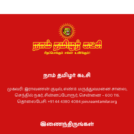
நாம் தமிழர் கட்சி
முகவரி: இராவணன் குடில், எண்.8. மருத்துவமனை சாலை,
செந்தில் நகர், சின்னப்போரூர், சென்னை – 600 116.
தொலைபேசி: +91 44 4380 4084
join.naamtamilar.org
இணைந்திருங்கள்