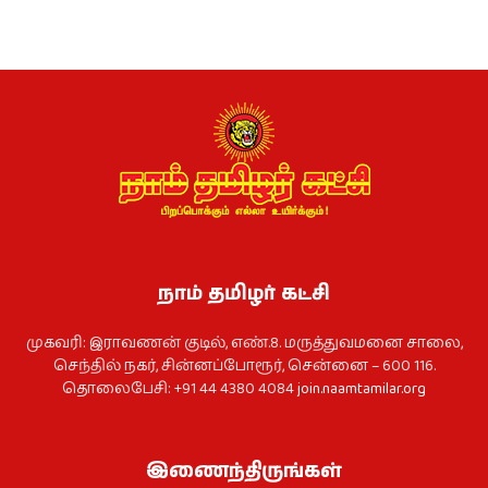
நாம் தமிழர் கட்சி
முகவரி: இராவணன் குடில், எண்.8. மருத்துவமனை சாலை,
செந்தில் நகர், சின்னப்போரூர், சென்னை – 600 116.
தொலைபேசி: +91 44 4380 4084
join.naamtamilar.org
இணைந்திருங்கள்