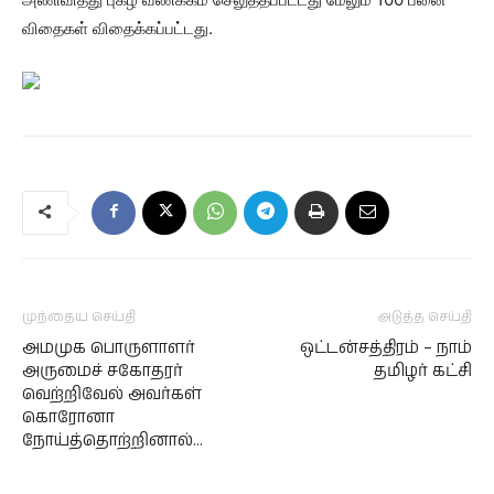
விதைகள் விதைக்கப்பட்டது.
முந்தைய செய்தி
அடுத்த செய்தி
அமமுக பொருளாளர்
ஒட்டன்சத்திரம் – நாம்
அருமைச் சகோதரர்
தமிழர் கட்சி
வெற்றிவேல் அவர்கள்
கொரோனா
நோய்த்தொற்றினால்…