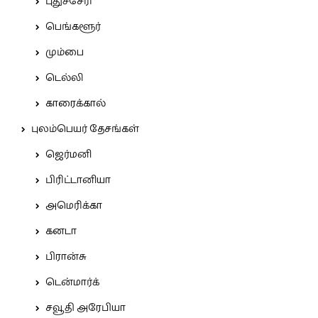
புதுச்சேரி
பெங்களூர்
மும்பை
டெல்லி
காரைக்கால்
புலம்பெயர் தேசங்கள்
ஜெர்மனி
பிரிட்டானியா
அமெரிக்கா
கனடா
பிரான்சு
டென்மார்க்
சவூதி அரேபியா