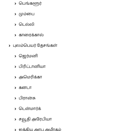
பெங்களூர்
மும்பை
டெல்லி
காரைக்கால்
புலம்பெயர் தேசங்கள்
ஜெர்மனி
பிரிட்டானியா
அமெரிக்கா
கனடா
பிரான்சு
டென்மார்க்
சவூதி அரேபியா
ஐக்கிய அரபு அமீரகம்