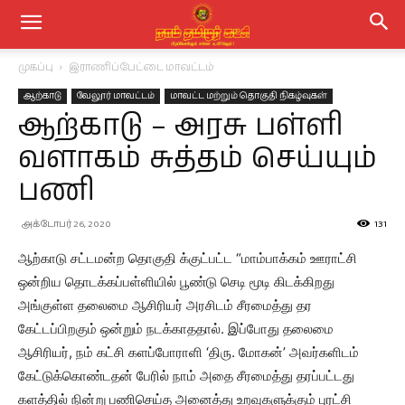
முகப்பு
இராணிப்பேட்டை மாவட்டம்
ஆற்காடு
வேலூர் மாவட்டம்
மாவட்ட மற்றும் தொகுதி நிகழ்வுகள்
ஆற்காடு – அரசு பள்ளி
வளாகம் சுத்தம் செய்யும்
பணி
அக்டோபர் 26, 2020
131
ஆற்காடு சட்டமன்ற தொகுதி க்குட்பட்ட “மாம்பாக்கம் ஊராட்சி
ஒன்றிய தொடக்கப்பள்ளியில் பூண்டு செடி மூடி கிடக்கிறது
அங்குள்ள தலைமை ஆசிரியர் அரசிடம் சீரமைத்து தர
கேட்டப்பிறகும் ஒன்றும் நடக்காததால். இப்போது தலைமை
ஆசிரியர், நம் கட்சி களப்போராளி ‘திரு. மோகன்’ ⁩அவர்களிடம்
கேட்டுக்கொண்டதன் பேரில் நாம் அதை சீரமைத்து தரப்பட்டது
களத்தில் நின்று பணிசெய்த அனைத்து உறவுகளுக்கும் புரட்சி