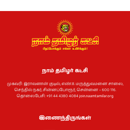
நாம் தமிழர் கட்சி
முகவரி: இராவணன் குடில், எண்.8. மருத்துவமனை சாலை,
செந்தில் நகர், சின்னப்போரூர், சென்னை – 600 116.
தொலைபேசி: +91 44 4380 4084
join.naamtamilar.org
இணைந்திருங்கள்