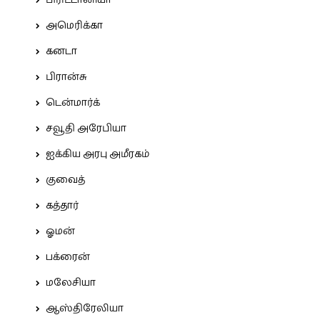
பிரிட்டானியா
அமெரிக்கா
கனடா
பிரான்சு
டென்மார்க்
சவூதி அரேபியா
ஐக்கிய அரபு அமீரகம்
குவைத்
கத்தார்
ஓமன்
பக்ரைன்
மலேசியா
ஆஸ்திரேலியா