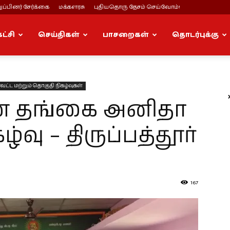
ப்பினர் சேர்க்கை
மக்களரசு
புதியதொரு தேசம் செய்வோம்!
கட்சி
செய்திகள்
பாசறைகள்
தொடர்புக்கு
வட்ட மற்றும் தொகுதி நிகழ்வுகள்
் தங்கை அனிதா
வு – திருப்பத்தூர்
167