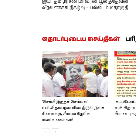
ஐயா தமிழரசன் மாவீரன் பூலித்தேவன்
வீரவணக்க நிகழ்வு – பல்லடம் தொகுதி
தொடர்புடைய செய்திகள்
பர
‘செக்கிழுத்தச் செம்மல்’
‘கப்பலோட்
வ.உ.சிதம்பரனாரின் திருவுருவச்
வ.உ.சிதம்
சிலைக்கு சீமான் நேரில்
சீமான் பு
மலர்வணக்கம்!