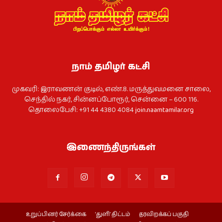
நாம் தமிழர் கட்சி
முகவரி: இராவணன் குடில், எண்.8. மருத்துவமனை சாலை,
செந்தில் நகர், சின்னப்போரூர், சென்னை – 600 116.
தொலைபேசி: +91 44 4380 4084
join.naamtamilar.org
இணைந்திருங்கள்
உறுப்பினர் சேர்க்கை
‘துளி’ திட்டம்
தரவிறக்கப் பகுதி