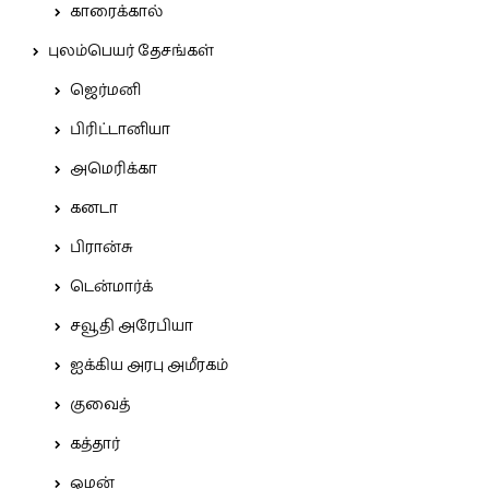
காரைக்கால்
புலம்பெயர் தேசங்கள்
ஜெர்மனி
பிரிட்டானியா
அமெரிக்கா
கனடா
பிரான்சு
டென்மார்க்
சவூதி அரேபியா
ஐக்கிய அரபு அமீரகம்
குவைத்
கத்தார்
ஓமன்