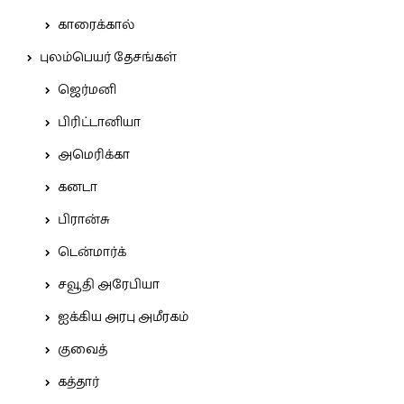
காரைக்கால்
புலம்பெயர் தேசங்கள்
ஜெர்மனி
பிரிட்டானியா
அமெரிக்கா
கனடா
பிரான்சு
டென்மார்க்
சவூதி அரேபியா
ஐக்கிய அரபு அமீரகம்
குவைத்
கத்தார்