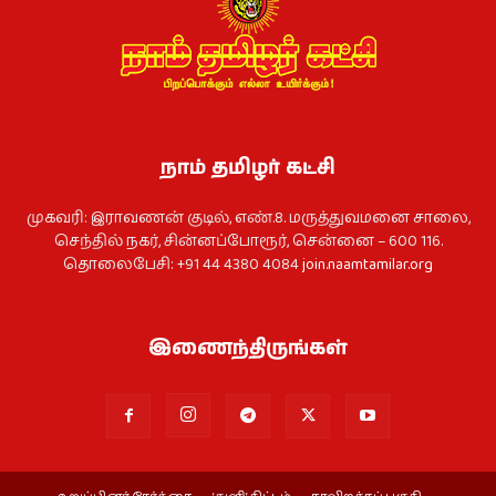
நாம் தமிழர் கட்சி
முகவரி: இராவணன் குடில், எண்.8. மருத்துவமனை சாலை,
செந்தில் நகர், சின்னப்போரூர், சென்னை – 600 116.
தொலைபேசி: +91 44 4380 4084
join.naamtamilar.org
இணைந்திருங்கள்