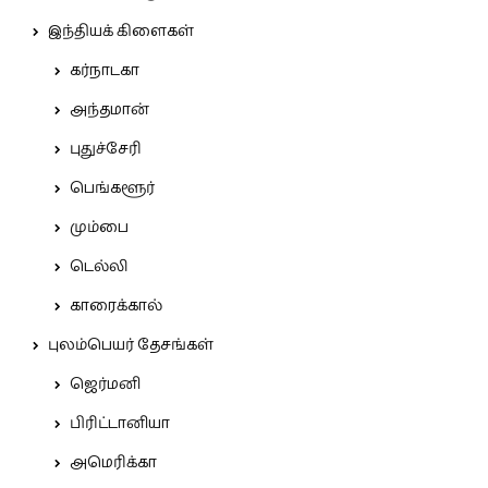
இந்தியக் கிளைகள்
கர்நாடகா
அந்தமான்
புதுச்சேரி
பெங்களூர்
மும்பை
டெல்லி
காரைக்கால்
புலம்பெயர் தேசங்கள்
ஜெர்மனி
பிரிட்டானியா
அமெரிக்கா