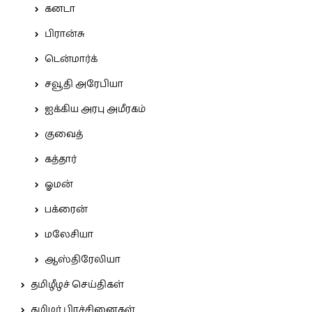
கனடா
பிரான்சு
டென்மார்க்
சவூதி அரேபியா
ஐக்கிய அரபு அமீரகம்
குவைத்
கத்தார்
ஓமன்
பக்ரைன்
மலேசியா
ஆஸ்திரேலியா
தமிழீழச் செய்திகள்
தமிழர் பிரச்சினைகள்