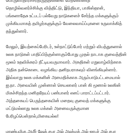
பொருளாதாரச்சீர்திருத்தங்களை மேற்கொண்டு
தொழில்வளர்ச்சிக்கு வித்திட்டு, இந்தியா, பாகிஸ்தான்,
பங்களாதேசு உட்படப் பல்வேறு நாடுகளைச் சேர்ந்த மக்களுக்கும்
முக்கியமாகத் தமிழர்களுக்கும் வேலைவாய்ப்புகளை உருவாக்கித்
தந்துள்ளார்.
மேலும், இயற்கைப்பேரிடர், உள்நாட்டுப்போர் மற்றும் விபத்துகளால்
உலக நாடுகள் பாதிப்பிற்குள்ளாகும்போது முதல் நாடாக குவைத்தின்
மூலம் உதவிக்கரம் நீட்டியவருமாவார். அகதிகள் மறுவாழ்விற்காக
அதிக நன்கொடை வழங்கிய தனிநபராகவும் விளங்கியுள்ளார்.
இவ்வாறு உலக மக்களின் அமைதிக்காக அரும்பாடுபட்டமையால்
ஐ.நா. அவையின் முன்னாள் செயலாளர் பான் கி மூனால் உலகின்
மிகச்சிறந்த மனிதநேயப் பண்பாளர் எனப் பாராட்டப்பட்டார்.
அத்தகையப் பெருந்தகையின் மறைவு குவைத் மக்களுக்கு
மட்டுமல்லாது உலக மக்கள் அனைவருக்குமான
பேரிழப்பென்றால்,மிகையல்ல!
மாண்புமிகு அமீர் ஷேக் சபா அல் அஹ்மத் அல் ஜாபர் அல் சபா