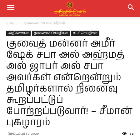
முகப்பு
தலைமைச் செய்திகள்
அறிக்கைகள்
தலைமைச் செய்திகள்
கட்சி செய்திகள்
குவைத் மன்னர் அமீர்
ஷேக் சபா அல் அஹ்மத்
அல் ஜாபர் அல் சபா
அவர்கள் என்றென்றும்
தமிழர்களால் நினைவு
கூறப்பட்டுப்
போற்றப்படுவார்! – சீமான்
புகழாரம்
செப்டம்பர் 30, 2020
188