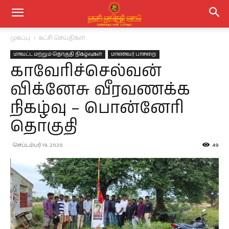
முகப்பு
கட்சி செய்திகள்
மாவட்ட மற்றும் தொகுதி நிகழ்வுகள்
மாணவர் பாசறை
காவேரிச்செல்வன்
விக்னேசு வீரவணக்க
நிகழ்வு – பொன்னேரி
தொகுதி
செப்டம்பர் 19, 2020
49