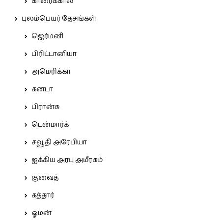
காரைக்கால்
புலம்பெயர் தேசங்கள்
ஜெர்மனி
பிரிட்டானியா
அமெரிக்கா
கனடா
பிரான்சு
டென்மார்க்
சவூதி அரேபியா
ஐக்கிய அரபு அமீரகம்
குவைத்
கத்தார்
ஓமன்