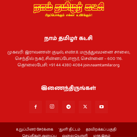
நாம் தமிழர் கட்சி
முகவரி: இராவணன் குடில், எண்.8. மருத்துவமனை சாலை,
செந்தில் நகர், சின்னப்போரூர், சென்னை – 600 116.
தொலைபேசி: +91 44 4380 4084
join.naamtamilar.org
இணைந்திருங்கள்
உறுப்பினர் சேர்க்கை
‘துளி’ திட்டம்
தரவிறக்கப் பகுதி
செய்திகள் அனுப்ப
வலையொளி
மாத இதழ்