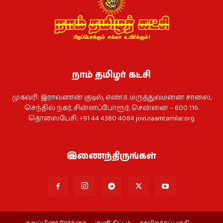
நாம் தமிழர் கட்சி
முகவரி: இராவணன் குடில், எண்.8. மருத்துவமனை சாலை,
செந்தில் நகர், சின்னப்போரூர், சென்னை – 600 116.
தொலைபேசி: +91 44 4380 4084
join.naamtamilar.org
இணைந்திருங்கள்