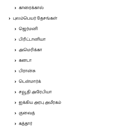
காரைக்கால்
புலம்பெயர் தேசங்கள்
ஜெர்மனி
பிரிட்டானியா
அமெரிக்கா
கனடா
பிரான்சு
டென்மார்க்
சவூதி அரேபியா
ஐக்கிய அரபு அமீரகம்
குவைத்
கத்தார்