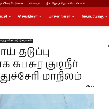
ப்பினர் சேர்க்கை
மக்களரசு
புதியதொரு தேசம் செய்வோம்!
கட்சி
செய்திகள்
பாசறைகள்
தொடர்புக்கு
மற்றும் தொகுதி நிகழ்வுகள்
 தடுப்பு
கபசுர குடிநீர்
துச்சேரி மாநிலம்
56