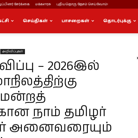
ப்பினர் சேர்க்கை
மக்களரசு
புதியதொரு தேசம் செய்வோம்!
கட்சி
செய்திகள்
பாசறைகள்
தொடர்புக்கு
அறிவிப்புகள்
்பு – 2026இல்
ாநிலத்திற்கு
டமன்றத்
ான நாம் தமிழர்
ாளர் அனைவரையும்