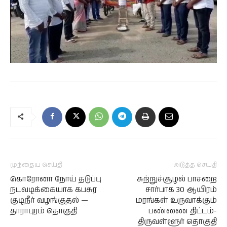
முந்தைய செய்தி
அடுத்த செய்தி
கொரோனா நோய் தடுப்பு
சுற்றுச்சூழல் பாசறை
நடவடிக்கையாக கபசுர
சார்பாக 30 ஆயிரம்
குடிநீர் வழங்குதல் —
மரங்கள் உருவாக்கும்
தாராபுரம் தொகுதி
பண்ணை திட்டம்-
திருவள்ளூர் தொகுதி