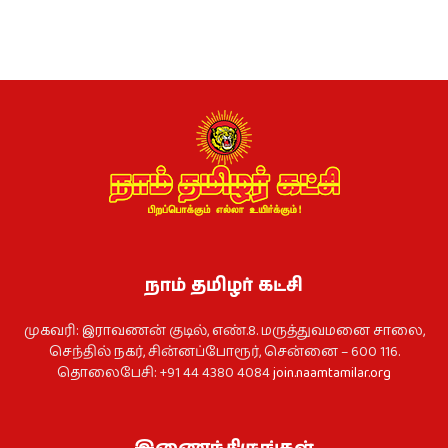
நாம் தமிழர் கட்சி
முகவரி: இராவணன் குடில், எண்.8. மருத்துவமனை சாலை,
செந்தில் நகர், சின்னப்போரூர், சென்னை – 600 116.
தொலைபேசி: +91 44 4380 4084
join.naamtamilar.org