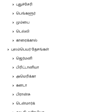
புதுச்சேரி
பெங்களூர்
மும்பை
டெல்லி
காரைக்கால்
புலம்பெயர் தேசங்கள்
ஜெர்மனி
பிரிட்டானியா
அமெரிக்கா
கனடா
பிரான்சு
டென்மார்க்