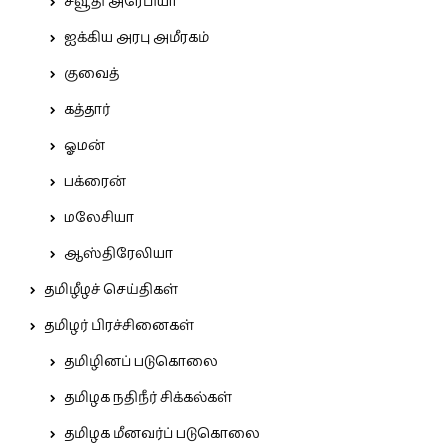
சவூதி அரேபியா
ஐக்கிய அரபு அமீரகம்
குவைத்
கத்தார்
ஓமன்
பக்ரைன்
மலேசியா
ஆஸ்திரேலியா
தமிழீழச் செய்திகள்
தமிழர் பிரச்சினைகள்
தமிழினப் படுகொலை
தமிழக நதிநீர் சிக்கல்கள்
தமிழக மீனவர்ப் படுகொலை