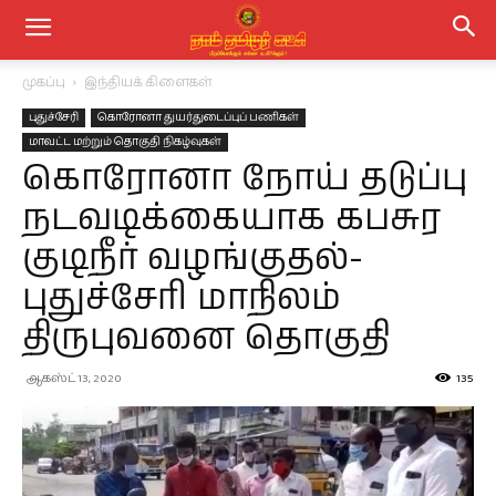
முகப்பு
இந்தியக் கிளைகள்
புதுச்சேரி
கொரோனா துயர்துடைப்புப் பணிகள்
மாவட்ட மற்றும் தொகுதி நிகழ்வுகள்
கொரோனா நோய் தடுப்பு
நடவடிக்கையாக கபசுர
குடிநீர் வழங்குதல்-
புதுச்சேரி மாநிலம்
திருபுவனை தொகுதி
ஆகஸ்ட் 13, 2020
135