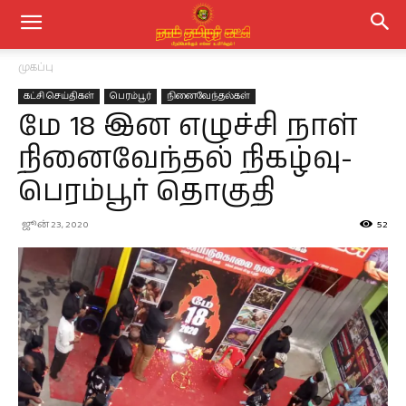
முகப்பு
கட்சி செய்திகள்
பெரம்பூர்
நினைவேந்தல்கள்
மே 18 இன எழுச்சி நாள்
நினைவேந்தல் நிகழ்வு-
பெரம்பூர் தொகுதி
ஜூன் 23, 2020
52