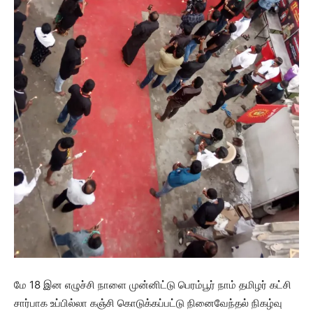
மே 18 இன எழுச்சி நாளை முன்னிட்டு பெரம்பூர் நாம் தமிழர் கட்சி
சார்பாக உப்பில்லா கஞ்சி கொடுக்கப்பட்டு நினைவேந்தல் நிகழ்வு