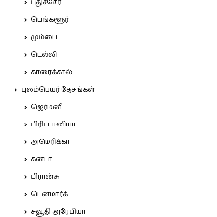
புதுச்சேரி
பெங்களூர்
மும்பை
டெல்லி
காரைக்கால்
புலம்பெயர் தேசங்கள்
ஜெர்மனி
பிரிட்டானியா
அமெரிக்கா
கனடா
பிரான்சு
டென்மார்க்
சவூதி அரேபியா