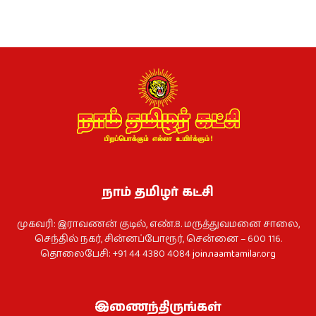
நாம் தமிழர் கட்சி
முகவரி: இராவணன் குடில், எண்.8. மருத்துவமனை சாலை,
செந்தில் நகர், சின்னப்போரூர், சென்னை – 600 116.
தொலைபேசி: +91 44 4380 4084
join.naamtamilar.org
இணைந்திருங்கள்