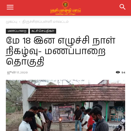
முகப்பு
திருச்சிராப்பள்ளி மாவட்டம்
மணப்பாறை
கட்சி செய்திகள்
மே 18 இன எழுச்சி நாள்
நிகழ்வு- மணப்பாறை
தொகுதி
ஜூன் 17, 2020
94