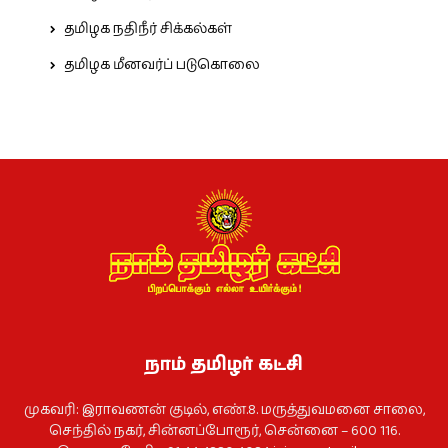
தமிழக நதிநீர் சிக்கல்கள்
தமிழக மீனவர்ப் படுகொலை
நாம் தமிழர் கட்சி
முகவரி: இராவணன் குடில், எண்.8. மருத்துவமனை சாலை,
செந்தில் நகர், சின்னப்போரூர், சென்னை – 600 116.