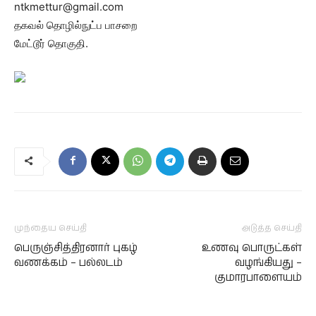
ntkmettur@gmail.com
தகவல் தொழில்நுட்ப பாசறை
மேட்டூர் தொகுதி.
முந்தைய செய்தி
அடுத்த செய்தி
பெருஞ்சித்திரனார் புகழ்
உணவு பொருட்கள்
வணக்கம் – பல்லடம்
வழங்கியது –
குமாரபாளையம்