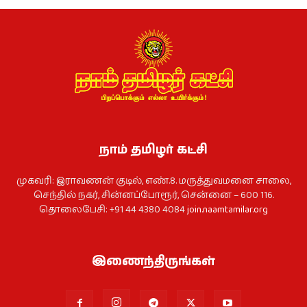
நாம் தமிழர் கட்சி
முகவரி: இராவணன் குடில், எண்.8. மருத்துவமனை சாலை,
செந்தில் நகர், சின்னப்போரூர், சென்னை – 600 116.
தொலைபேசி: +91 44 4380 4084
join.naamtamilar.org
இணைந்திருங்கள்