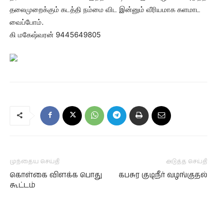
தலைமுறைக்கும் கடத்தி நம்மை விட இன்னும் வீரியமாக களமாட
வைப்போம்.
கி மகேஷ்வரன் 9445649805
முந்தைய செய்தி
அடுத்த செய்தி
கொள்கை விளக்க பொது
கபசுர குடிநீர் வழங்குதல்
கூட்டம்