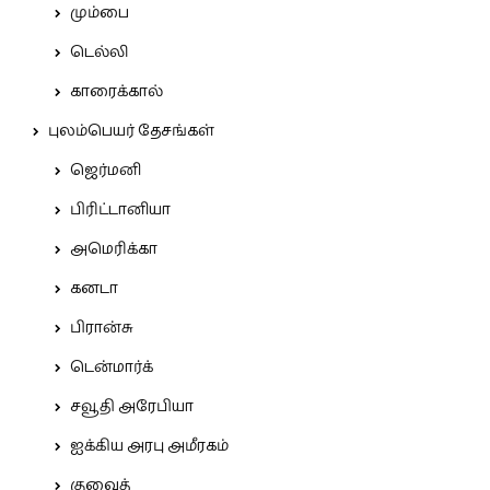
மும்பை
டெல்லி
காரைக்கால்
புலம்பெயர் தேசங்கள்
ஜெர்மனி
பிரிட்டானியா
அமெரிக்கா
கனடா
பிரான்சு
டென்மார்க்
சவூதி அரேபியா
ஐக்கிய அரபு அமீரகம்
குவைத்