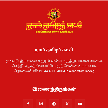
நாம் தமிழர் கட்சி
முகவரி: இராவணன் குடில், எண்.8. மருத்துவமனை சாலை,
செந்தில் நகர், சின்னப்போரூர், சென்னை – 600 116.
தொலைபேசி: +91 44 4380 4084
join.naamtamilar.org
இணைந்திருங்கள்