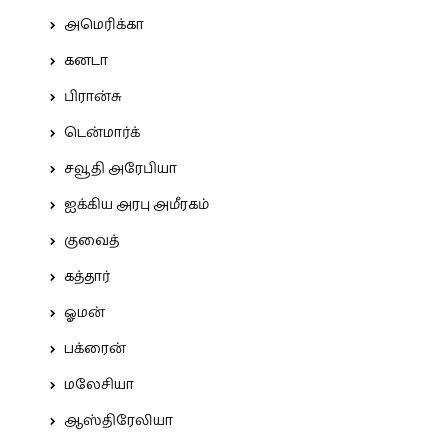
அமெரிக்கா
கனடா
பிரான்சு
டென்மார்க்
சவூதி அரேபியா
ஐக்கிய அரபு அமீரகம்
குவைத்
கத்தார்
ஓமன்
பக்ரைன்
மலேசியா
ஆஸ்திரேலியா