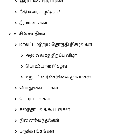
அரசியல் சந்திப்புகள்
நீதிமன்ற வழக்குகள்
தீர்மானங்கள்
கட்சி செய்திகள்
மாவட்ட மற்றும் தொகுதி நிகழ்வுகள்
அலுவலகத் திறப்பு விழா
கொடியேற்ற நிகழ்வு
உறுப்பினர் சேர்க்கை முகாம்கள்
பொதுக்கூட்டங்கள்
போராட்டங்கள்
கலந்தாய்வுக் கூட்டங்கள்
நினைவேந்தல்கள்
கருத்தரங்கங்கள்