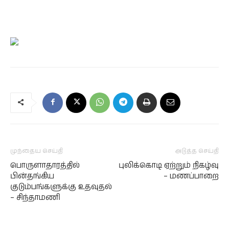
முந்தைய செய்தி
அடுத்த செய்தி
பொருளாதாரத்தில்
புலிக்கொடி ஏற்றும் நிகழ்வு
பின்தங்கிய
– மணப்பாறை
குடும்பங்களுக்கு உதவுதல்
– சிந்தாமணி