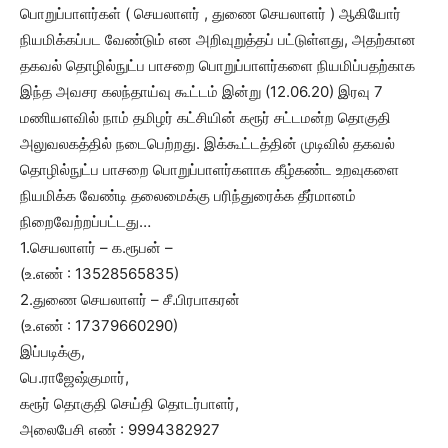
பொறுப்பாளர்கள் ( செயலாளர் , துணை செயலாளர் ) ஆகியோர்
நியமிக்கப்பட வேண்டும் என அறிவுறுத்தப் பட்டுள்ளது, அதற்கான
தகவல் தொழில்நுட்ப பாசறை பொறுப்பாளர்களை நியமிப்பதற்காக
இந்த அவசர கலந்தாய்வு கூட்டம் இன்று (12.06.20) இரவு 7
மணியளவில் நாம் தமிழர் கட்சியின் கரூர் சட்டமன்ற தொகுதி
அலுவலகத்தில் நடைபெற்றது. இக்கூட்டத்தின் முடிவில் தகவல்
தொழில்நுட்ப பாசறை பொறுப்பாளர்களாக கீழ்கண்ட உறவுகளை
நியமிக்க வேண்டி தலைமைக்கு பரிந்துரைக்க தீர்மானம்
நிறைவேற்றப்பட்டது…
1.செயலாளர் – க.ரூபன் –
(உ.எண் : 13528565835)
2.துணை செயலாளர் – சீ.பிரபாகரன்
(உ.எண் : 17379660290)
இப்படிக்கு,
பெ.ராஜேஷ்குமார்,
கரூர் தொகுதி செய்தி தொடர்பாளர்,
அலைபேசி எண் : 9994382927