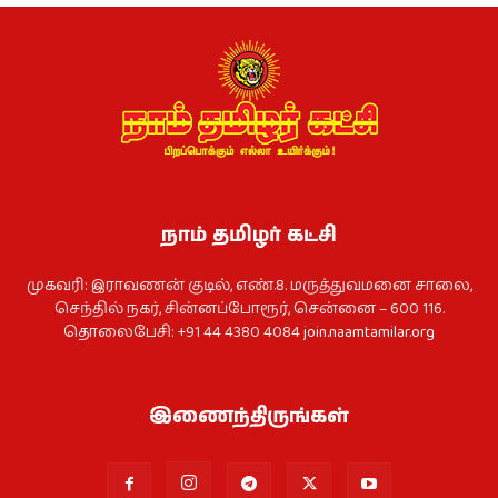
நாம் தமிழர் கட்சி
முகவரி: இராவணன் குடில், எண்.8. மருத்துவமனை சாலை,
செந்தில் நகர், சின்னப்போரூர், சென்னை – 600 116.
தொலைபேசி: +91 44 4380 4084
join.naamtamilar.org
இணைந்திருங்கள்